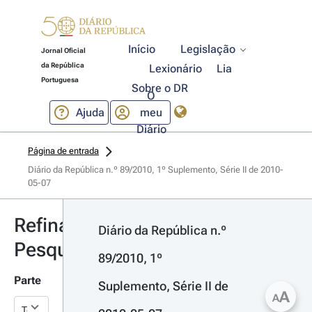
Início
Legislação
Jornal Oficial
da República
Lexionário
Lia
Portuguesa
Sobre o DR
O
Ajuda
meu
Diário
Página de entrada
Diário da República n.º 89/2010, 1º Suplemento, Série II de 2010-
05-07
Refinar
Diário da República n.º 
Pesquisa
89/2010, 1º 
Parte
Suplemento, Série II de 
A
A