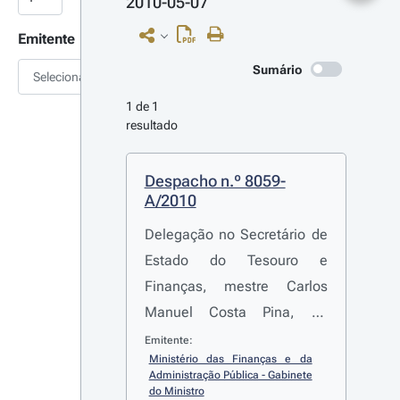
2010-05-07
Emitente
Sumário
Selecionar
1 de 1 
resultado
Despacho n.º 8059-
A/2010
Delegação no Secretário de
Estado do Tesouro e
Finanças, mestre Carlos
Manuel Costa Pina, da
competência relativa à
Emitente:
Ministério das Finanças e da 
celebração do contrato de
Administração Pública - Gabinete 
concessão RAV Poceirão-
do Ministro