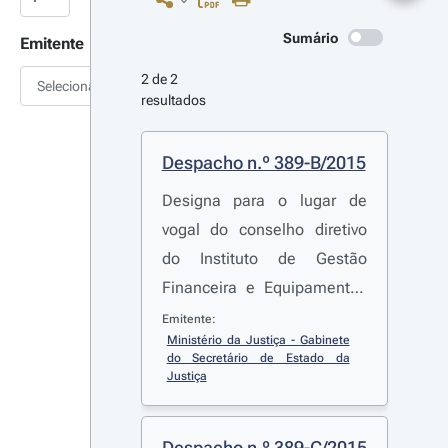
Sumário
Emitente
2 de 2 
Selecionar
resultados
Despacho n.º 389-B/2015
Designa para o lugar de
vogal do conselho diretivo
do Instituto de Gestão
Financeira e Equipamentos
da Justiça, I.P., o licenciado
Emitente:
Ministério da Justiça - Gabinete 
Joaquim Manuel Ferreira
do Secretário de Estado da 
Vieira e Melo
Justiça
Despacho n.º 389-C/2015