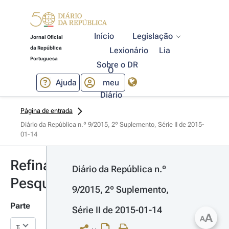
Início
Legislação
Jornal Oficial
da República
Lexionário
Lia
Portuguesa
Sobre o DR
O
Ajuda
meu
Diário
Página de entrada
Diário da República n.º 9/2015, 2º Suplemento, Série II de 2015-
01-14
Refinar
Diário da República n.º 
Pesquisa
9/2015, 2º Suplemento, 
Parte
Série II de 2015-01-14
A
A