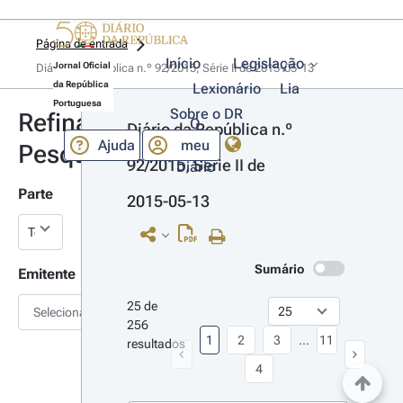
Página de entrada
Início
Legislação
Jornal Oficial
Diário da República n.º 92/2015, Série II de 2015-05-13
da República
Lexionário
Lia
Portuguesa
Sobre o DR
Refinar
O
Diário da República n.º 
Ajuda
meu
Pesquisa
92/2015, Série II de 
Diário
Parte
2015-05-13
Sumário
Emitente
25 de 
Selecionar
256 
1
2
3
...
11
resultados
4