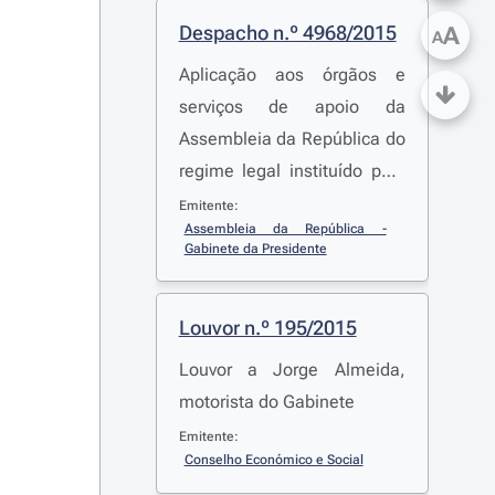
Despacho n.º 4968/2015
A
A
Aplicação aos órgãos e
serviços de apoio da
Assembleia da República do
regime legal instituído pelo
artigo 75.º da
Lei n.º 82-
Emitente:
Assembleia da República - 
B/2014
, de 31 de dezembro
Gabinete da Presidente
Louvor n.º 195/2015
Louvor a Jorge Almeida,
motorista do Gabinete
Emitente:
Conselho Económico e Social