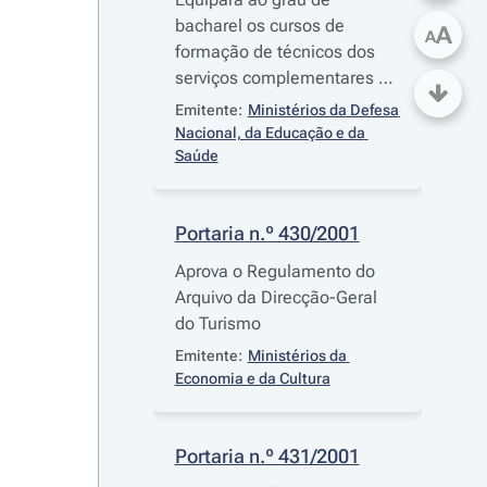
bacharel os cursos de
A
A
formação de técnicos dos
serviços complementares de
diagnóstico e terapêutica
Emitente:
Ministérios da Defesa 
ministrados na Escola do
Nacional, da Educação e da 
Serviço de Saúde Militar,
Saúde
desde o ano lectivo de 1984-
1985 até 1993-1994
Portaria n.º 430/2001
Aprova o Regulamento do
Arquivo da Direcção-Geral
do Turismo
Emitente:
Ministérios da 
Economia e da Cultura
Portaria n.º 431/2001