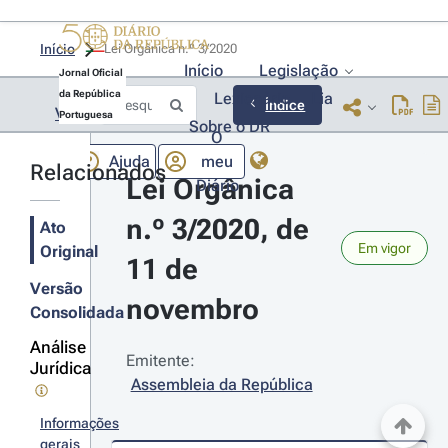
Início
Lei Orgânica n.º 3/2020 
Início
Legislação
Jornal Oficial
da República
Lexionário
Lia
Índice
Voltar
Portuguesa
Sobre o DR
O
Ajuda
meu
Relacionados
Lei Orgânica 
Diário
n.º 3/2020, de 
Ato
Em vigor
Original
11 de 
Versão
novembro
Consolidada
Análise
Emitente:
Jurídica
Assembleia da República
Informações
gerais