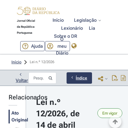
Início
Legislação
Jornal Oficial
da República
Lexionário
Lia
Portuguesa
Sobre o DR
O
Ajuda
meu
Diário
Início
Lei n.º 12/2026 
Índice
Voltar
Relacionados
Lei n.º 
12/2026, de 
Ato
Em vigor
Original
14 de abril