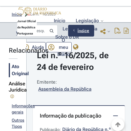
Início
Lei n.º 16/2025 
Início
Legislação
Jornal Oficial
da República
Lexionário
Lia
Índice
Voltar
Portuguesa
Sobre o DR
O
Ajuda
meu
Relacionados
Lei n.º 16/2025, de 
Diário
24 de fevereiro
Ato
Original
Emitente:
Análise
Assembleia da República
Jurídica
Informações
gerais
Informação da publicação
Outros
Tipos
Diário da República n.º 
Publicação: