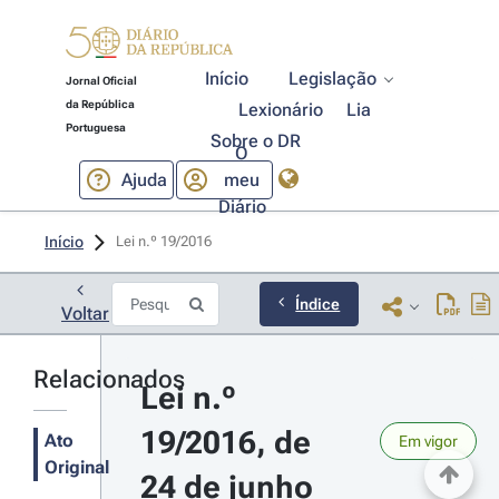
Início
Legislação
Jornal Oficial
da República
Lexionário
Lia
Portuguesa
Sobre o DR
O
Ajuda
meu
Diário
Início
Lei n.º 19/2016 
Índice
Voltar
Relacionados
Lei n.º 
19/2016, de 
Ato
Em vigor
Original
24 de junho