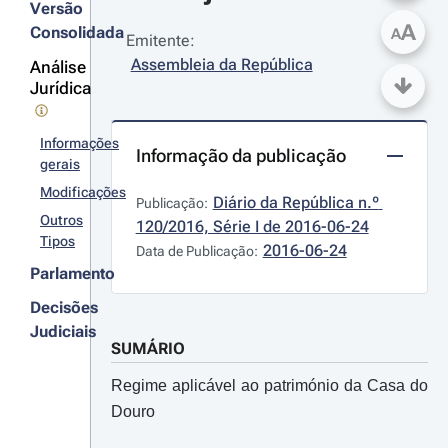
Versão
A
Consolidada
A
Emitente:
Assembleia da República
Análise
Jurídica
Informações
Informação da publicação
gerais
Modificações
Diário da República n.º 
Publicação:
Outros
120/2016, Série I de 2016-06-24
Tipos
2016-06-24
Data de Publicação:
Parlamento
Decisões
Judiciais
SUMÁRIO
Regime aplicável ao património da Casa do
Douro