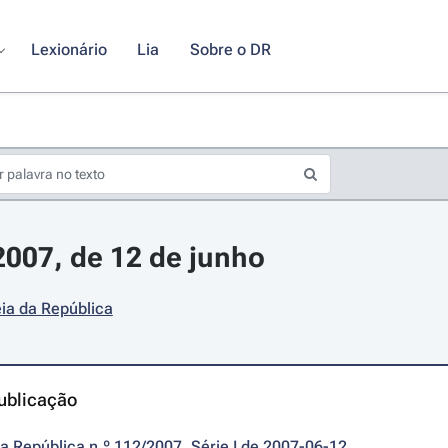
Lexionário
Lia
Sobre o DR
/2007, de 12 de junho
ia da República
ublicação
da República n.º 112/2007, Série I de 2007-06-12