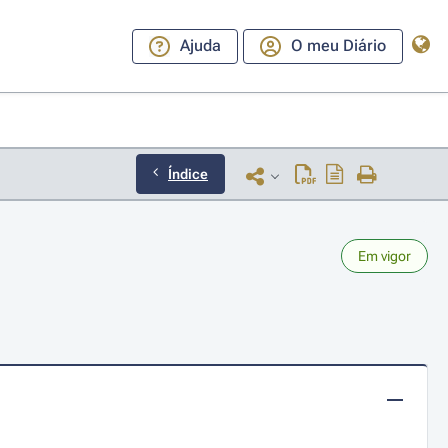
Ajuda
O meu Diário
Índice
Em vigor