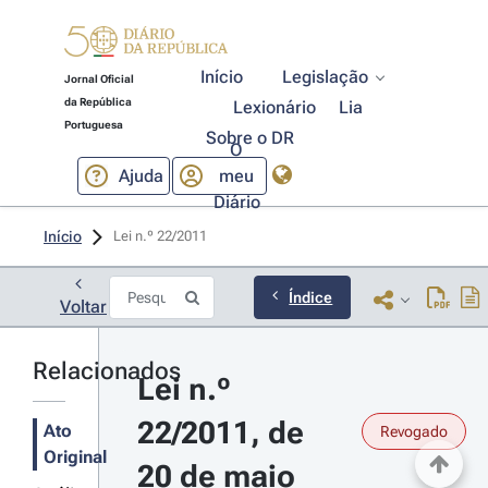
Início
Legislação
Jornal Oficial
da República
Lexionário
Lia
Portuguesa
Sobre o DR
O
Ajuda
meu
Diário
Início
Lei n.º 22/2011 
Índice
Voltar
Relacionados
Lei n.º 
22/2011, de 
Ato
Revogado
Original
20 de maio