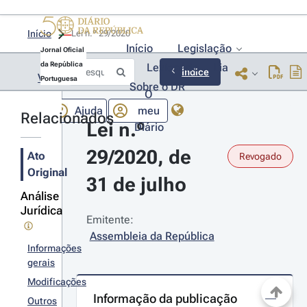
Início
Lei n.º 29/2020 
Início
Legislação
Jornal Oficial
da República
Lexionário
Lia
Índice
Voltar
Portuguesa
Sobre o DR
O
Ajuda
meu
Relacionados
Lei n.º 
Diário
29/2020, de 
Ato
Revogado
Original
31 de julho
Análise
Jurídica
Emitente:
Assembleia da República
Informações
gerais
Modificações
Informação da publicação
Outros