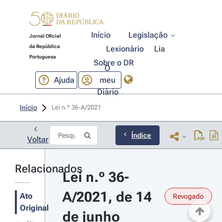
Início
Legislação
Jornal Oficial
da República
Lexionário
Lia
Portuguesa
Sobre o DR
O
Ajuda
meu
Diário
Início
Lei n.º 36-A/2021 
Índice
Voltar
Relacionados
Lei n.º 36-
A/2021, de 14 
Ato
Revogado
Original
de junho