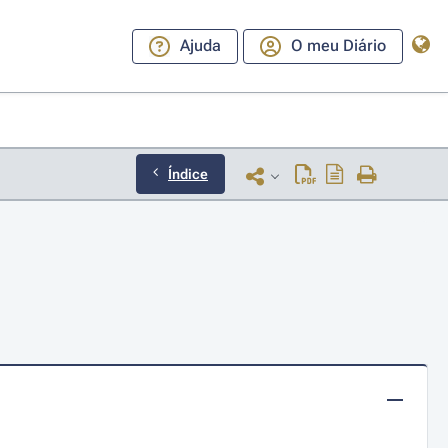
Ajuda
O meu Diário
Índice