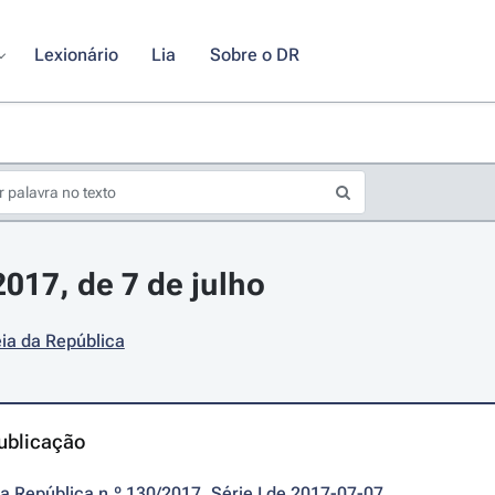
Lexionário
Lia
Sobre o DR
2017, de 7 de julho
ia da República
ublicação
da República n.º 130/2017, Série I de 2017-07-07