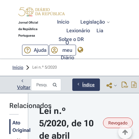
Início
Legislação
Jornal Oficial
da República
Lexionário
Lia
Portuguesa
Sobre o DR
O
Ajuda
meu
Diário
Início
Lei n.º 5/2020 
Índice
Voltar
Relacionados
Lei n.º 
5/2020, de 10 
Ato
Revogado
Original
de abril