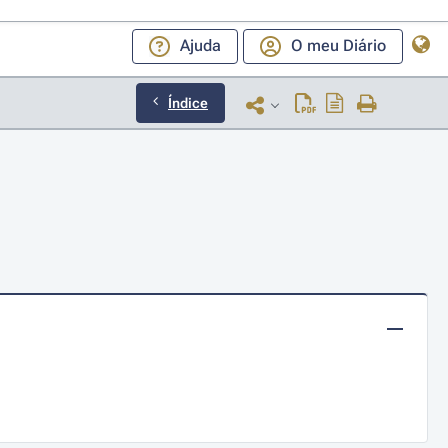
Ajuda
O meu Diário
Índice