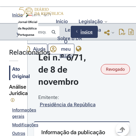
Início
Lei n.º 6/71 
Início
Legislação
Jornal Oficial
da República
Lexionário
Lia
Índice
Voltar
Portuguesa
Sobre o DR
O
Ajuda
meu
Relacionados
Lei n.º 6/71, 
Diário
de 8 de 
Ato
Revogado
Original
novembro
Análise
Jurídica
Emitente:
Presidência da República
Informações
gerais
Modificações
Informação da publicação
Outros