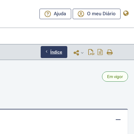
Ajuda
O meu Diário
Índice
Em vigor