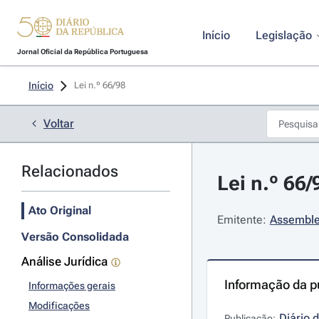
Início
Legislação
Jornal Oficial da República Portuguesa
Início
Lei n.º 66/98 
Voltar
Relacionados
Lei n.º 66
Ato Original
Emitente:
Assemble
Versão Consolidada
Análise Jurídica
Informação da p
Informações gerais
Modificações
Diário 
Publicação: