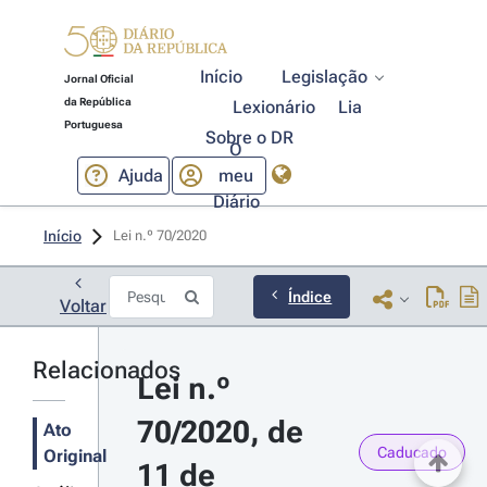
Início
Legislação
Jornal Oficial
da República
Lexionário
Lia
Portuguesa
Sobre o DR
O
Ajuda
meu
Diário
Início
Lei n.º 70/2020 
Índice
Voltar
Relacionados
Lei n.º 
70/2020, de 
Ato
Caducado
Original
11 de 