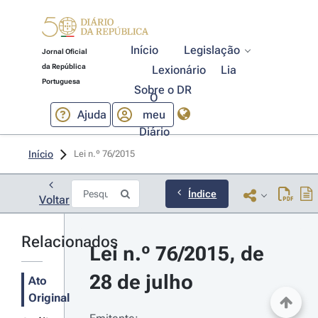
Início
Legislação
Jornal Oficial
da República
Lexionário
Lia
Portuguesa
Sobre o DR
O
Ajuda
meu
Diário
Início
Lei n.º 76/2015 
Índice
Voltar
Relacionados
Lei n.º 76/2015, de 
28 de julho
Ato
Original