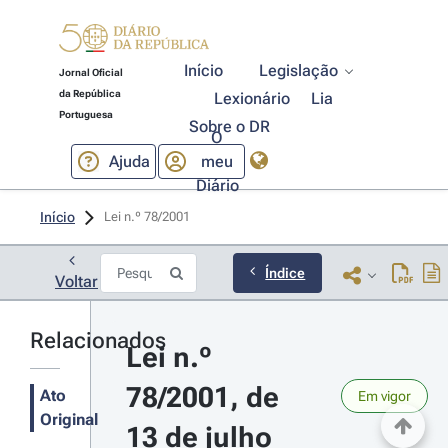
Início
Legislação
Jornal Oficial
da República
Lexionário
Lia
Portuguesa
Sobre o DR
O
Ajuda
meu
Diário
Início
Lei n.º 78/2001 
Índice
Voltar
Relacionados
Lei n.º 
78/2001, de 
Ato
Em vigor
Original
13 de julho