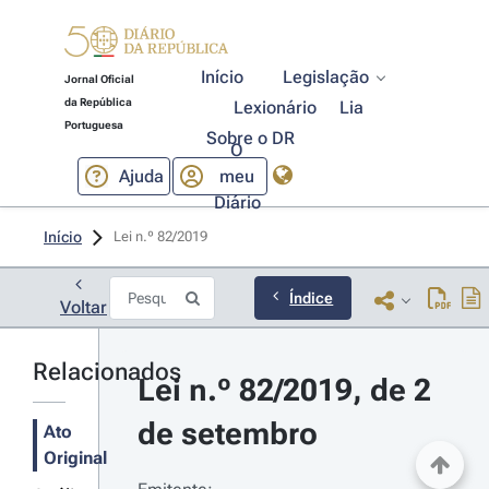
Início
Legislação
Jornal Oficial
da República
Lexionário
Lia
Portuguesa
Sobre o DR
O
Ajuda
meu
Diário
Início
Lei n.º 82/2019 
Índice
Voltar
Relacionados
Lei n.º 82/2019, de 2 
de setembro
Ato
Original