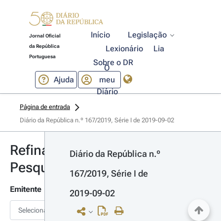
Início
Legislação
Jornal Oficial
da República
Lexionário
Lia
Portuguesa
Sobre o DR
O
Ajuda
meu
Diário
Página de entrada
Diário da República n.º 167/2019, Série I de 2019-09-02
Refinar
Diário da República n.º 
Pesquisa
167/2019, Série I de 
Emitente
2019-09-02
Selecionar