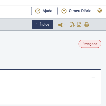
Ajuda
O meu Diário
Índice
Revogado