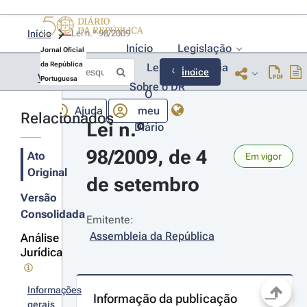
Início
Lei n.º 98/2009 
Início
Legislação
Jornal Oficial
da República
Lexionário
Lia
Índice
Voltar
Portuguesa
Sobre o DR
O
Ajuda
meu
Relacionados
Lei n.º 
Diário
98/2009, de 4 
Ato
Em vigor
Original
de setembro
Versão
Consolidada
Emitente:
Assembleia da República
Análise
Jurídica
Informações
Informação da publicação
gerais