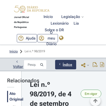
Início
Legislação
Jornal Oficial
da República
Lexionário
Lia
Portuguesa
Sobre o DR
O
Ajuda
meu
Diário
Início
Lei n.º 98/2019 
Índice
Voltar
Relacionados
Lei n.º 
98/2019, de 4 
Ato
Em vigor
Original
de setembro