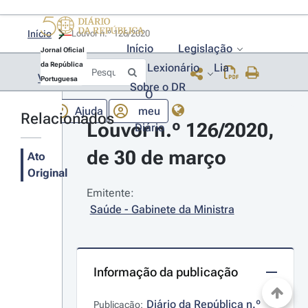
Início
Louvor n.º 126/2020 
Início
Legislação
Jornal Oficial
da República
Lexionário
Lia
Voltar
Portuguesa
Sobre o DR
O
Ajuda
meu
Relacionados
Louvor n.º 126/2020, 
Diário
de 30 de março
Ato
Original
Emitente:
Saúde - Gabinete da Ministra
Informação da publicação
Diário da República n.º 
Publicação: