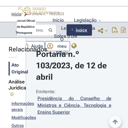
Início
Portaria n.º 103/2023 
Início
Legislação
Jornal Oficial
da República
Lexionário
Lia
Índice
Voltar
Portuguesa
Sobre o DR
O
Ajuda
meu
Relacionados
Portaria n.º 
Diário
103/2023, de 12 de 
Ato
Original
abril
Análise
Jurídica
Emitente:
Presidência do Conselho de 
Informações
Ministros e Ciência, Tecnologia e 
gerais
Ensino Superior
Modificações
Outros