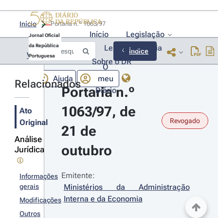
Início
Portaria n.º 1063/97 
Início
Legislação
Jornal Oficial
da República
Lexionário
Lia
Índice
Voltar
Portuguesa
Sobre o DR
O
Ajuda
meu
Relacionados
Portaria n.º 
Diário
1063/97, de 
Ato
Revogado
Original
21 de 
Análise
outubro
Jurídica
Emitente:
Informações
gerais
Ministérios da Administração 
Interna e da Economia
Modificações
Outros