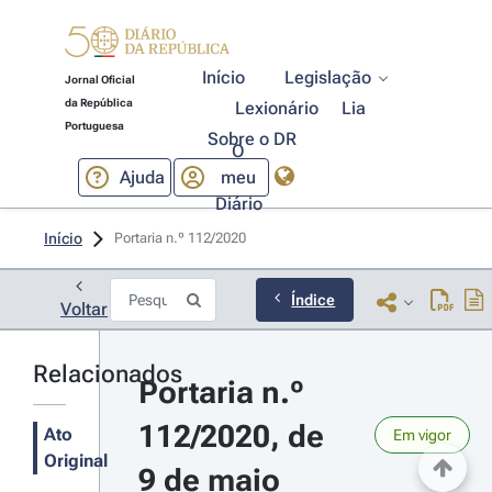
Início
Legislação
Jornal Oficial
da República
Lexionário
Lia
Portuguesa
Sobre o DR
O
Ajuda
meu
Diário
Início
Portaria n.º 112/2020 
Índice
Voltar
Relacionados
Portaria n.º 
112/2020, de 
Ato
Em vigor
Original
9 de maio