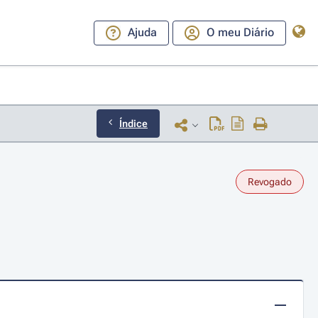
Ajuda
O meu Diário
Índice
Revogado