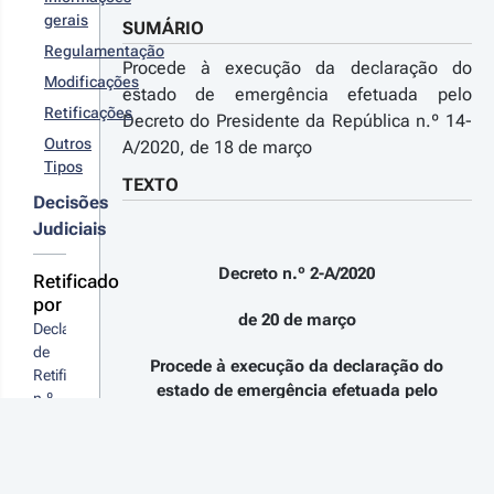
gerais
SUMÁRIO
Regulamentação
Procede à execução da declaração do
Modificações
estado de emergência efetuada pelo
Retificações
Decreto do Presidente da República n.º 14-
Outros
A/2020, de 18 de março
Tipos
TEXTO
Decisões
Judiciais
Decreto n.º 2-A/2020
Retificado
por
de 20 de março
Declaração 
de 
Procede à execução da declaração do
Retificação 
estado de emergência efetuada pelo
n.º 
Decreto do Presidente da República n.º
11-
14-A/2020, de 18 de março
D/2020
Sumário: Regulamenta a aplicação do