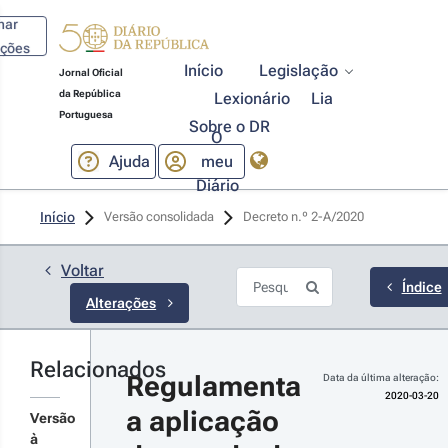
har
ações
Início
Legislação
Jornal Oficial
da República
Lexionário
Lia
Portuguesa
Sobre o DR
O
Ajuda
meu
Diário
20-03-20
Início
Versão consolidada
Decreto n.º 2-A/2020 
claração 
 
tificação 
Voltar
º 11-
Índice
Alterações
2020 - 1.ª 
rie
tifica o
Relacionados
creto n.º 2-
Regulamenta 
Data da última alteração:
2020, de 20
2020-03-20
 março, da
a aplicação 
Versão
esidência do
r detalhes
nselho de
à