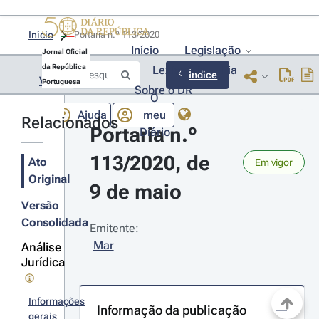
Início
Portaria n.º 113/2020 
Início
Legislação
Jornal Oficial
da República
Lexionário
Lia
Índice
Voltar
Portuguesa
Sobre o DR
O
Ajuda
meu
Relacionados
Portaria n.º 
Diário
113/2020, de 
Ato
Em vigor
Original
9 de maio
Versão
Consolidada
Emitente:
Mar
Análise
Jurídica
Informações
Informação da publicação
gerais