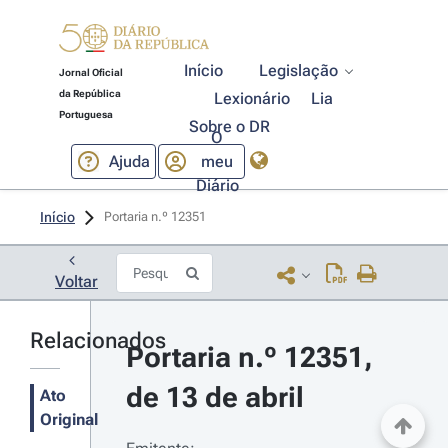
Início
Legislação
Jornal Oficial
da República
Lexionário
Lia
Portuguesa
Sobre o DR
O
Ajuda
meu
Diário
Início
Portaria n.º 12351 
Voltar
Relacionados
Portaria n.º 12351, 
de 13 de abril
Ato
Original