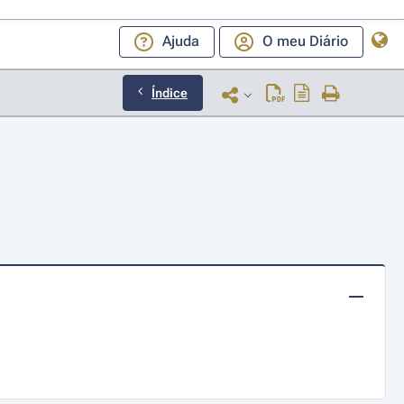
Ajuda
O meu Diário
Índice