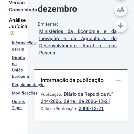
Versão
dezembro
A
Consolidada
A
Análise
Emitente:
Jurídica
Ministérios da Economia e da 
Inovação e da Agricultura, do 
Informações
Desenvolvimento Rural e das 
gerais
Pescas
Direito
da
União
Europeia
Informação da publicação
Regulamentação
Modificações
Diário da República n.º 
Publicação:
244/2006, Série I de 2006-12-21
Outros
Tipos
2006-12-21
Data de Publicação: