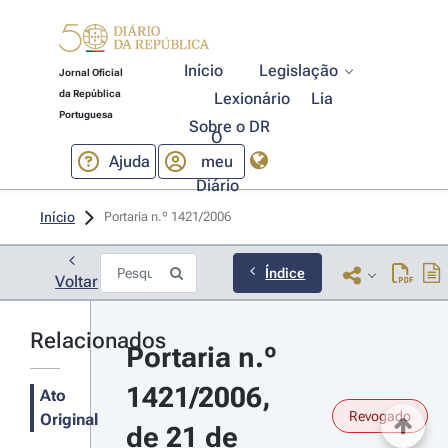
Início
Legislação
Jornal Oficial
da República
Lexionário
Lia
Portuguesa
Sobre o DR
O
Ajuda
meu
Diário
Início
Portaria n.º 1421/2006 
Índice
Voltar
Relacionados
Portaria n.º 
1421/2006, 
Ato
Revogado
Original
de 21 de 