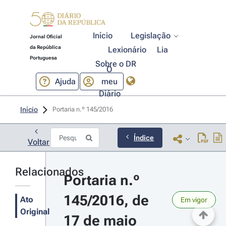
Início
Legislação
Jornal Oficial
da República
Lexionário
Lia
Portuguesa
Sobre o DR
O
Ajuda
meu
Diário
Início
Portaria n.º 145/2016 
Índice
Voltar
Relacionados
Portaria n.º 
145/2016, de 
Ato
Em vigor
Original
17 de maio