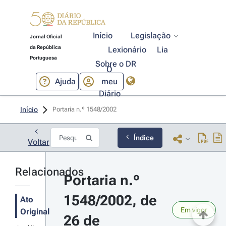
Início
Legislação
Jornal Oficial
da República
Lexionário
Lia
Portuguesa
Sobre o DR
O
Ajuda
meu
Diário
Início
Portaria n.º 1548/2002 
Índice
Voltar
Relacionados
Portaria n.º 
1548/2002, de 
Ato
Em vigor
Original
26 de 