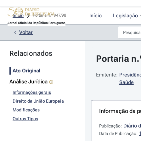
Início
Legislação
Início
Portaria n.º 947/98 
Jornal Oficial da República Portuguesa
Voltar
Relacionados
Portaria n
Ato Original
Emitente:
Presidênc
Análise Jurídica
Saúde
Informações gerais
Direito da União Europeia
Modificações
Informação da p
Outros Tipos
Diário 
Publicação:
Data de Publicação: