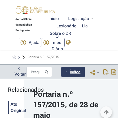
Início
Legislação
Jornal Oficial
da República
Lexionário
Lia
Portuguesa
Sobre o DR
O
Ajuda
meu
Diário
Início
Portaria n.º 157/2015 
Índice
Voltar
Relacionados
Portaria n.º 
157/2015, de 28 de 
Ato
Original
maio