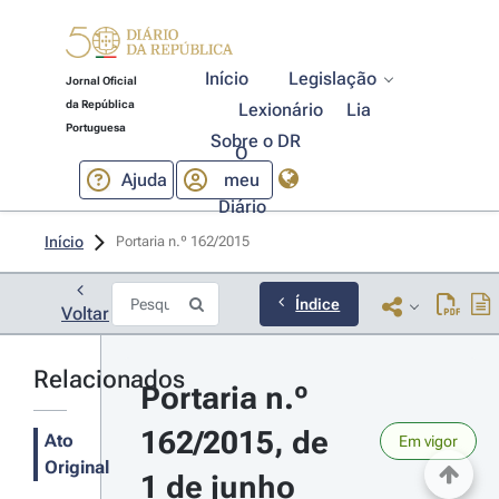
Início
Legislação
Jornal Oficial
da República
Lexionário
Lia
Portuguesa
Sobre o DR
O
Ajuda
meu
Diário
Início
Portaria n.º 162/2015 
Índice
Voltar
Relacionados
Portaria n.º 
162/2015, de 
Ato
Em vigor
Original
1 de junho