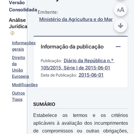
Versão
A
Consolidada
A
Emitente:
Ministério da Agricultura e do Mar
Análise
Jurídica
Informações
Informação da publicação
gerais
Direito
Diário da República n.º 
Publicação:
da
105/2015, Série I de 2015-06-01
União
2015-06-01
Data de Publicação:
Europeia
Modificações
Outros
Tipos
SUMÁRIO
Estabelece os termos e os critérios
aplicáveis à avaliação dos incumprimentos
de compromissos ou outras obrigações,