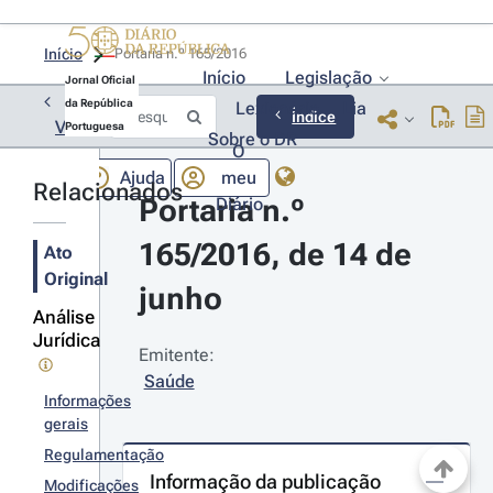
Início
Portaria n.º 165/2016 
Início
Legislação
Jornal Oficial
da República
Lexionário
Lia
Índice
Voltar
Portuguesa
Sobre o DR
O
Ajuda
meu
Relacionados
Portaria n.º 
Diário
165/2016, de 14 de 
Ato
Original
junho
Análise
Jurídica
Emitente:
Saúde
Informações
gerais
Regulamentação
Informação da publicação
Modificações