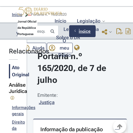
Início
Portaria n.º 165/2020 
Início
Legislação
Jornal Oficial
da República
Lexionário
Lia
Índice
Voltar
Portuguesa
Sobre o DR
O
Ajuda
meu
Relacionados
Portaria n.º 
Diário
165/2020, de 7 de 
Ato
Original
julho
Análise
Jurídica
Emitente:
Justiça
Informações
gerais
Direito
da
Informação da publicação