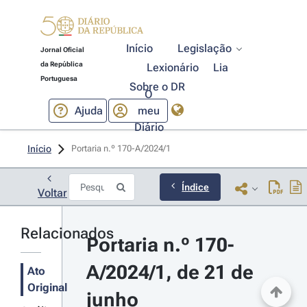
Início
Legislação
Jornal Oficial
da República
Lexionário
Lia
Portuguesa
Sobre o DR
O
Ajuda
meu
Diário
Início
Portaria n.º 170-A/2024/1 
Índice
Voltar
Relacionados
Portaria n.º 170-
A/2024/1, de 21 de 
Ato
Original
junho