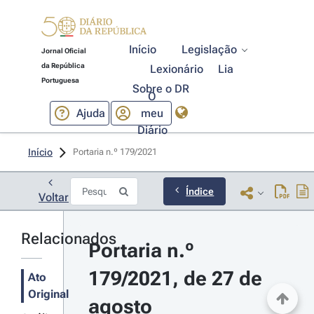
Início
Legislação
Jornal Oficial
da República
Lexionário
Lia
Portuguesa
Sobre o DR
O
Ajuda
meu
Diário
Início
Portaria n.º 179/2021 
Índice
Voltar
Relacionados
Portaria n.º 
179/2021, de 27 de 
Ato
Original
agosto