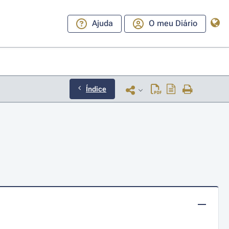
Ajuda
O meu Diário
Índice