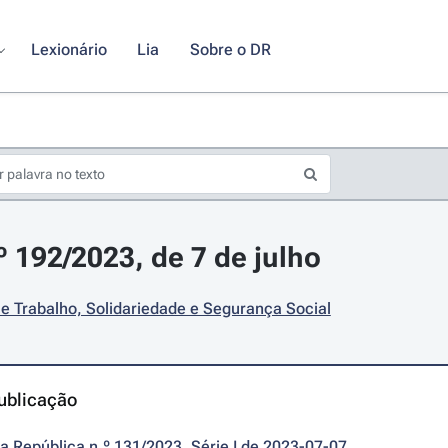
Lexionário
Lia
Sobre o DR
º 192/2023, de 7 de julho
e Trabalho, Solidariedade e Segurança Social
ublicação
da República n.º 131/2023, Série I de 2023-07-07