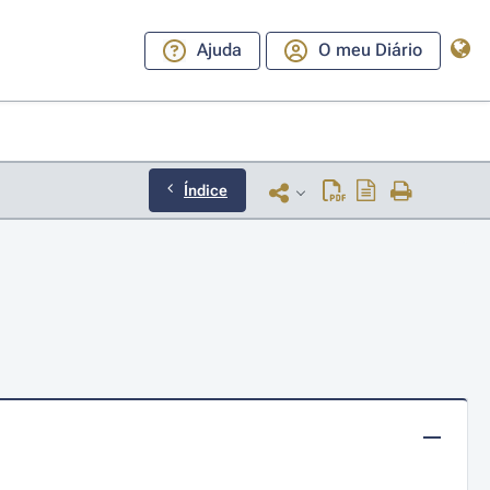
Ajuda
O meu Diário
Índice