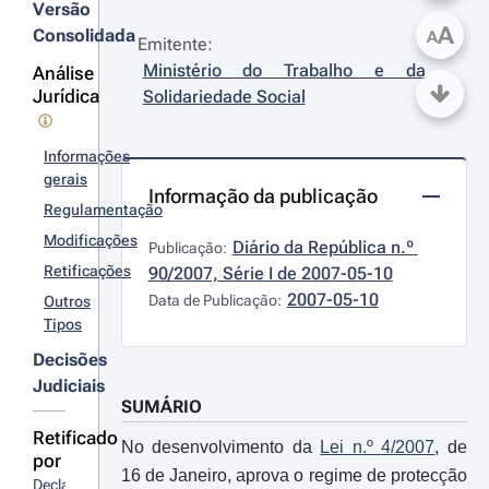
Versão
A
Consolidada
A
Emitente:
Ministério do Trabalho e da 
Análise
Jurídica
Solidariedade Social
Informações
gerais
Informação da publicação
Regulamentação
Modificações
Diário da República n.º 
Publicação:
Retificações
90/2007, Série I de 2007-05-10
2007-05-10
Data de Publicação:
Outros
Tipos
Decisões
Judiciais
SUMÁRIO
Retificado
No desenvolvimento da
Lei n.º 4/2007
, de
por
16 de Janeiro, aprova o regime de protecção
Declaração 