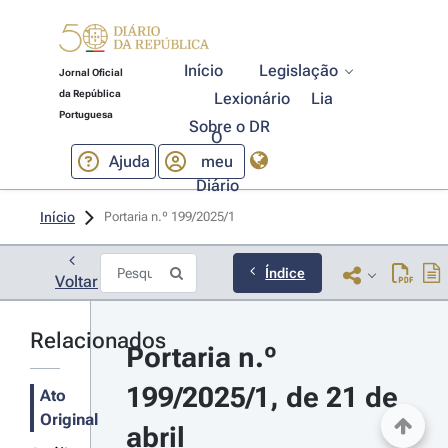
Início
Legislação
Jornal Oficial
da República
Lexionário
Lia
Portuguesa
Sobre o DR
O
Ajuda
meu
Diário
Início
Portaria n.º 199/2025/1 
Índice
Voltar
Relacionados
Portaria n.º 
199/2025/1, de 21 de 
Ato
Original
abril