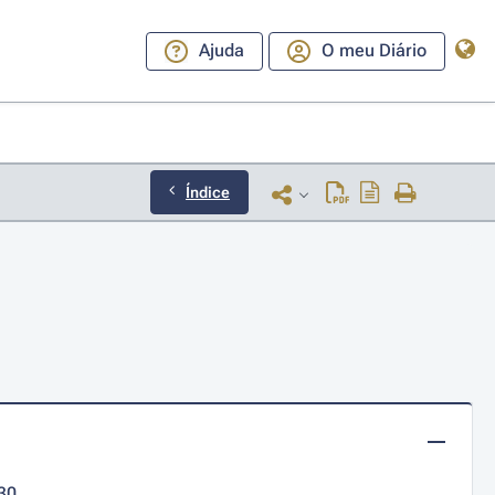
Ajuda
O meu Diário
Índice
30