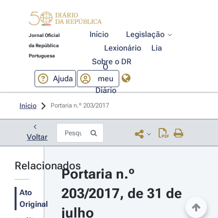
Início
Legislação
Jornal Oficial
da República
Lexionário
Lia
Portuguesa
Sobre o DR
O
Ajuda
meu
Diário
Início
Portaria n.º 203/2017 
Voltar
Relacionados
Portaria n.º 
203/2017, de 31 de 
Ato
Original
julho